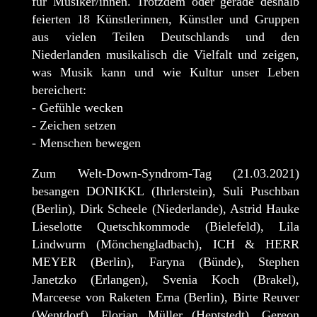
für Musiker/innen. Trotzdem oder gerade deshalb
feierten 18 Künstlerinnen, Künstler und Gruppen
aus vielen Teilen Deutschlands und den
Niederlanden musikalisch die Vielfalt und zeigen,
was Musik kann und wie Kultur unser Leben
bereichert:
- Gefühle wecken
- Zeichen setzen
- Menschen bewegen
Zum Welt-Down-Syndrom-Tag (21.03.2021)
besangen DONIKKL (Ihrlerstein), Suli Puschban
(Berlin), Dirk Scheele (Niederlande), Astrid Hauke
Lieselotte Quetschkommode (Bielefeld), Lila
Lindwurm (Mönchengladbach), ICH & HERR
MEYER (Berlin), Faryna (Bünde), Stephen
Janetzko (Erlangen), Svenia Koch (Brakel),
Marceese von Raketen Erna (Berlin), Birte Reuver
(Wentdorf), Florian Müller (Heptstedt), Gereon