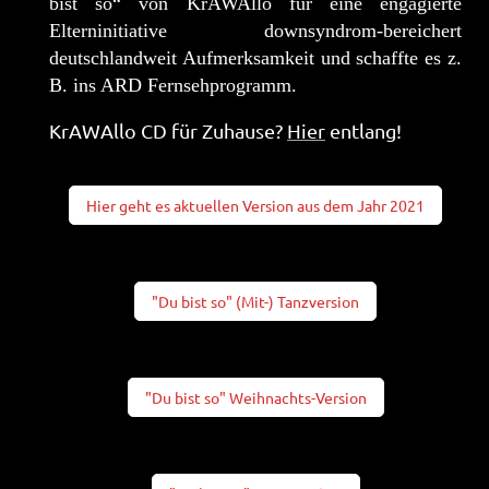
bist so“ von KrAWAllo für eine engagierte
Elterninitiative downsyndrom-bereichert
deutschlandweit Aufmerksamkeit und schaffte es z.
B. ins ARD Fernsehprogramm.
KrAWAllo CD für Zuhause?
Hier
entlang!
Hier geht es aktuellen Version aus dem Jahr 2021
"Du bist so" (Mit-) Tanzversion
"Du bist so" Weihnachts-Version