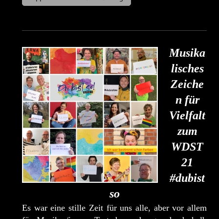
Musika
lisches
Zeiche
n für
Vielfalt
zum
WDST
21
#dubist
so
Es war eine stille Zeit für uns alle, aber vor allem